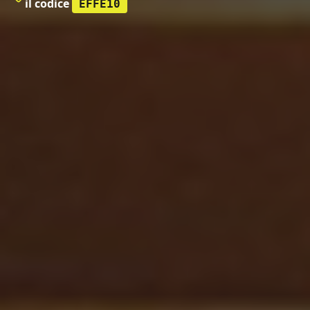
il codice
EFFE10